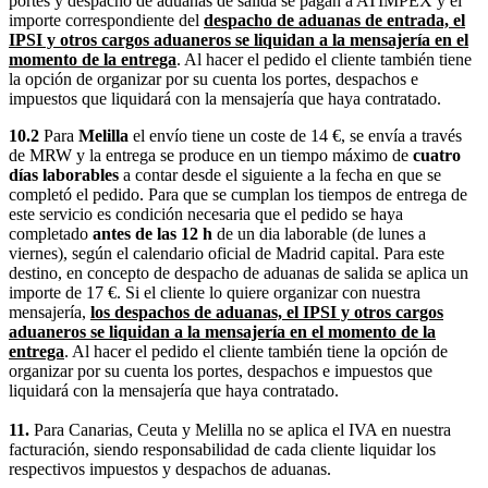
portes y despacho de aduanas de salida se pagan a ATIMPEX y el
importe correspondiente del
despacho de aduanas de entrada, el
IPSI y otros cargos aduaneros se liquidan a la mensajería en el
momento de la entrega
. Al hacer el pedido el cliente también tiene
la opción de organizar por su cuenta los portes, despachos e
impuestos que liquidará con la mensajería que haya contratado.
10.2
Para
Melilla
el envío tiene un coste de 14 €, se envía a través
de MRW y la entrega se produce en un tiempo máximo de
cuatro
días laborables
a contar desde el siguiente a la fecha en que se
completó el pedido. Para que se cumplan los tiempos de entrega de
este servicio es condición necesaria que el pedido se haya
completado
antes de las 12 h
de un dia laborable (de lunes a
viernes), según el calendario oficial de Madrid capital. Para este
destino, en concepto de despacho de aduanas de salida se aplica un
importe de 17 €. Si el cliente lo quiere organizar con nuestra
mensajería,
los despachos de aduanas, el IPSI y otros cargos
aduaneros se liquidan a la mensajería en el momento de la
entrega
. Al hacer el pedido el cliente también tiene la opción de
organizar por su cuenta los portes, despachos e impuestos que
liquidará con la mensajería que haya contratado.
11.
Para Canarias, Ceuta y Melilla no se aplica el IVA en nuestra
facturación, siendo responsabilidad de cada cliente liquidar los
respectivos impuestos y despachos de aduanas.