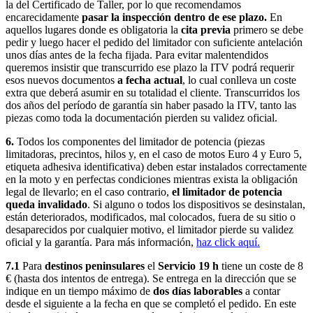
la del Certificado de Taller, por lo que recomendamos
encarecidamente
pasar la inspección dentro de ese plazo.
En
aquellos lugares donde es obligatoria la
cita previa
primero se debe
pedir y luego hacer el pedido del limitador con suficiente antelación
unos días antes de la fecha fijada. Para evitar malentendidos
queremos insistir que transcurrido ese plazo la ITV podrá requerir
esos nuevos documentos
a fecha actual
, lo cual conlleva un coste
extra que deberá asumir en su totalidad el cliente. Transcurridos los
dos años del período de garantía sin haber pasado la ITV, tanto las
piezas como toda la documentación pierden su validez oficial.
6.
Todos los componentes del limitador de potencia (piezas
limitadoras, precintos, hilos y, en el caso de motos Euro 4 y Euro 5,
etiqueta adhesiva identificativa) deben estar instalados correctamente
en la moto y en perfectas condiciones mientras exista la obligación
legal de llevarlo; en el caso contrario,
el limitador de potencia
queda invalidado
. Si alguno o todos los dispositivos se desinstalan,
están deteriorados, modificados, mal colocados, fuera de su sitio o
desaparecidos por cualquier motivo, el limitador pierde su validez
oficial y la garantía. Para más información,
haz click aquí.
7.1
Para
destinos peninsulares
el
Servicio 19 h
tiene un coste de 8
€ (hasta dos intentos de entrega). Se entrega en la dirección que se
indique en un tiempo máximo de
dos días laborables
a contar
desde el siguiente a la fecha en que se completó el pedido. En este