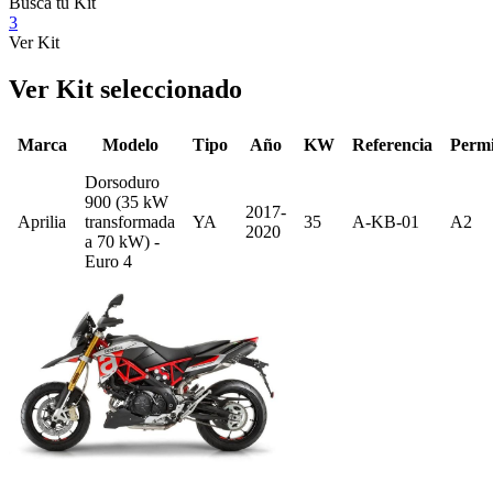
Busca tu Kit
3
Ver Kit
Ver Kit seleccionado
Marca
Modelo
Tipo
Año
KW
Referencia
Perm
Dorsoduro
900 (35 kW
2017-
Aprilia
transformada
YA
35
A-KB-01
A2
2020
a 70 kW) -
Euro 4