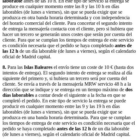
laborable
antes de las 10 h. En este tipo de servicio la entrega se
produce en cualquier momento entre las 8 y las 10 h en días
laborables (de lunes a viernes), sin que se pueda exigir que se
produzca en otra banda horaria determinada y con independencia
del horario comercial del cliente. Para concertar el segundo intento
de entrega la mensajería contacta con el cliente, pero si hubiera que
hacer un tercero se generarán unos costes que serán por cuenta del
cliente. Para que se cumplan los tiempos de entrega de este servicio
es condición necesaria que el pedido se haya completado
antes de
las 12 h
de un día laborable (de lunes a viernes), según el calendario
oficial de Madrid capital.
8.
Para las
Islas Baleares
el envío tiene un coste de 10 € (hasta dos
intentos de entrega). El segundo intento de entrega se realiza al día
siguiente del primero y, si hubiera un tercero será por cuenta del
cliente. Se envía a través de la mensajería MRW servicio 48 h a la
dirección que se indique y se entrega en un tiempo máximo de
dos
días laborables
a contar desde el siguiente a la fecha en que se
completó el pedido. En este tipo de servicio la entrega se puede
producir en cualquier momento entre las 9 y las 19 h en días
laborables (de lunes a viernes), sin que se pueda exigir que se
produzca en una banda horaria determinada. Para que se cumplan
los tiempos de entrega de este servicio es condición necesaria que el
pedido se haya completado
antes de las 12 h
de un dia laborable
(de lunes a viernes), según el calendario oficial de Madrid capital.