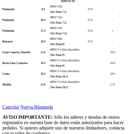
SERVICIO
MRW/19h
Península
8 €
21%
-
(
Ver Nota 7.1
)
MRW/14h
Península
10 €
21%
-
(
Ver Nota 7.2
)
MRW/10h
-
Península
15 €
21%
(
Ver Nota 7.3)
MRW/48h
Baleares
10 €
21%
-
(
Ver Nota 8
)
MRW/3-4 días laborables
Gran Canaria, Tenerife
14 €
-
16 €
(
Ver Nota 9
)
MRW/3-4 días laborables
Resto Islas Canarias
16 €
-
16 €
(
Ver Nota 9
)
MRW/3-4 días laborables
Ceuta
26 €
-
18 €
(
Ver Nota 10.1
)
MRW/3-4 días laborables
Melilla
14 €
-
17 €
(
Ver Nota 10.2
)
Cancelar
Nueva Búsqueda
AVISO IMPORTANTE:
Sólo los talleres y tiendas de motos
registrados en nuestra base de datos están autorizados para hacer
pedidos. Si quieres adquirir uno de nuestros limitadores, contacta
con tu taller de confianza.