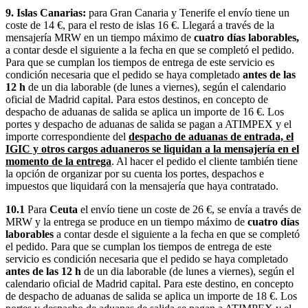
9. Islas Canarias:
para Gran Canaria y Tenerife el envío tiene un
coste de 14 €, para el resto de islas 16 €. Llegará a través de la
mensajería MRW en un tiempo máximo de
cuatro días laborables,
a contar desde el siguiente a la fecha en que se completó el pedido.
Para que se cumplan los tiempos de entrega de este servicio es
condición necesaria que el pedido se haya completado
antes de las
12 h
de un dia laborable (de lunes a viernes), según el calendario
oficial de Madrid capital. Para estos destinos, en concepto de
despacho de aduanas de salida se aplica un importe de 16 €. Los
portes y despacho de aduanas de salida se pagan a ATIMPEX y el
importe correspondiente del
despacho de aduanas de entrada, el
IGIC y otros cargos aduaneros se liquidan a la mensajería en el
momento de la entrega
. Al hacer el pedido el cliente también tiene
la opción de organizar por su cuenta los portes, despachos e
impuestos que liquidará con la mensajería que haya contratado.
10.1
Para
Ceuta
el envío tiene un coste de 26 €, se envía a través de
MRW y la entrega se produce en un tiempo máximo de
cuatro días
laborables
a contar desde el siguiente a la fecha en que se completó
el pedido. Para que se cumplan los tiempos de entrega de este
servicio es condición necesaria que el pedido se haya completado
antes de las 12 h
de un dia laborable (de lunes a viernes), según el
calendario oficial de Madrid capital. Para este destino, en concepto
de despacho de aduanas de salida se aplica un importe de 18 €. Los