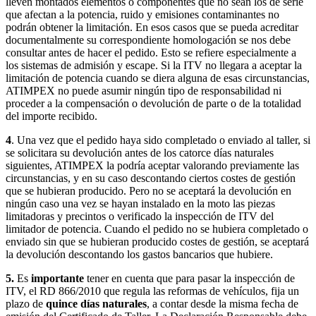
lleven montados elementos o componentes que no sean los de serie
que afectan a la potencia, ruido y emisiones contaminantes no
podrán obtener la limitación. En esos casos que se pueda acreditar
documentalmente su correspondiente homologación se nos debe
consultar antes de hacer el pedido. Esto se refiere especialmente a
los sistemas de admisión y escape. Si la ITV no llegara a aceptar la
limitación de potencia cuando se diera alguna de esas circunstancias,
ATIMPEX no puede asumir ningún tipo de responsabilidad ni
proceder a la compensación o devolución de parte o de la totalidad
del importe recibido.
4
. Una vez que el pedido haya sido completado o enviado al taller, si
se solicitara su devolución antes de los catorce días naturales
siguientes, ATIMPEX la podría aceptar valorando previamente las
circunstancias, y en su caso descontando ciertos costes de gestión
que se hubieran producido. Pero no se aceptará la devolución en
ningún caso una vez se hayan instalado en la moto las piezas
limitadoras y precintos o verificado la inspección de ITV del
limitador de potencia. Cuando el pedido no se hubiera completado o
enviado sin que se hubieran producido costes de gestión, se aceptará
la devolución descontando los gastos bancarios que hubiere.
5.
Es
importante
tener en cuenta que para pasar la inspección de
ITV, el RD 866/2010 que regula las reformas de vehículos, fija un
plazo de
quince días naturales
, a contar desde la misma fecha de