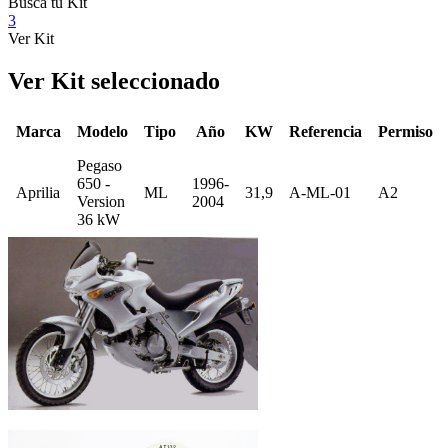
Busca tu Kit
3
Ver Kit
Ver Kit seleccionado
Marca
Modelo
Tipo
Año
KW
Referencia
Permiso
Pegaso
650 -
1996-
Aprilia
ML
31,9
A-ML-01
A2
Version
2004
36 kW