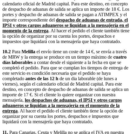
calendario oficial de Madrid capital. Para este destino, en concepto
de despacho de aduanas de salida se aplica un importe de 18 €. Los
portes y despacho de aduanas de salida se pagan a ATIMPEX y el
importe correspondiente del
despacho de aduanas de entrada, el
IPSI y otros cargos aduaneros se liquidan a la mensajería en el
momento de la entrega
. Al hacer el pedido el cliente también tiene
la opción de organizar por su cuenta los portes, despachos e
impuestos que liquidará con la mensajería que haya contratado.
10.2
Para
Melilla
el envío tiene un coste de 14 €, se envía a través
de MRW y la entrega se produce en un tiempo máximo de
cuatro
días laborables
a contar desde el siguiente a la fecha en que se
completó el pedido. Para que se cumplan los tiempos de entrega de
este servicio es condición necesaria que el pedido se haya
completado
antes de las 12 h
de un dia laborable (de lunes a
viernes), según el calendario oficial de Madrid capital. Para este
destino, en concepto de despacho de aduanas de salida se aplica un
importe de 17 €. Si el cliente lo quiere organizar con nuestra
mensajería,
los despachos de aduanas, el IPSI y otros cargos
aduaneros se liquidan a la mensajería en el momento de la
entrega
. Al hacer el pedido el cliente también tiene la opción de
organizar por su cuenta los portes, despachos e impuestos que
liquidará con la mensajería que haya contratado.
11.
Para Canarias, Ceuta y Melilla no se aplica el IVA en nuestra