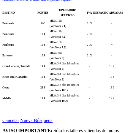
En función del destino, se añadirán los siguientes importes
:
OPERADOR/
DESTINO
PORTES
IVA
DESPACHO ADUANAS
SERVICIO
MRW/19h
Península
8 €
21%
-
(
Ver Nota 7.1
)
MRW/14h
Península
10 €
21%
-
(
Ver Nota 7.2
)
MRW/10h
-
Península
15 €
21%
(
Ver Nota 7.3)
MRW/48h
Baleares
10 €
21%
-
(
Ver Nota 8
)
MRW/3-4 días laborables
Gran Canaria, Tenerife
14 €
-
16 €
(
Ver Nota 9
)
MRW/3-4 días laborables
Resto Islas Canarias
16 €
-
16 €
(
Ver Nota 9
)
MRW/3-4 días laborables
Ceuta
26 €
-
18 €
(
Ver Nota 10.1
)
MRW/3-4 días laborables
Melilla
14 €
-
17 €
(
Ver Nota 10.2
)
Cancelar
Nueva Búsqueda
AVISO IMPORTANTE:
Sólo los talleres y tiendas de motos