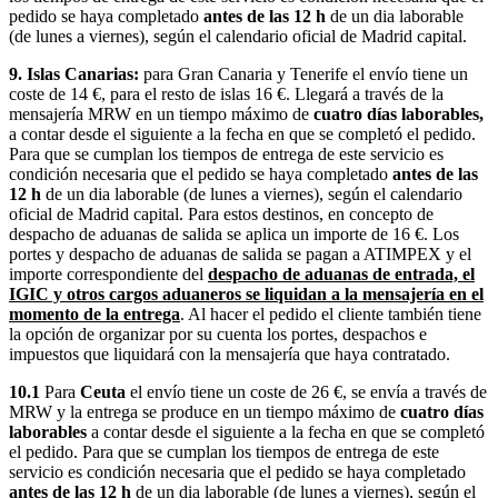
pedido se haya completado
antes de las 12 h
de un dia laborable
(de lunes a viernes), según el calendario oficial de Madrid capital.
9. Islas Canarias:
para Gran Canaria y Tenerife el envío tiene un
coste de 14 €, para el resto de islas 16 €. Llegará a través de la
mensajería MRW en un tiempo máximo de
cuatro días laborables,
a contar desde el siguiente a la fecha en que se completó el pedido.
Para que se cumplan los tiempos de entrega de este servicio es
condición necesaria que el pedido se haya completado
antes de las
12 h
de un dia laborable (de lunes a viernes), según el calendario
oficial de Madrid capital. Para estos destinos, en concepto de
despacho de aduanas de salida se aplica un importe de 16 €. Los
portes y despacho de aduanas de salida se pagan a ATIMPEX y el
importe correspondiente del
despacho de aduanas de entrada, el
IGIC y otros cargos aduaneros se liquidan a la mensajería en el
momento de la entrega
. Al hacer el pedido el cliente también tiene
la opción de organizar por su cuenta los portes, despachos e
impuestos que liquidará con la mensajería que haya contratado.
10.1
Para
Ceuta
el envío tiene un coste de 26 €, se envía a través de
MRW y la entrega se produce en un tiempo máximo de
cuatro días
laborables
a contar desde el siguiente a la fecha en que se completó
el pedido. Para que se cumplan los tiempos de entrega de este
servicio es condición necesaria que el pedido se haya completado
antes de las 12 h
de un dia laborable (de lunes a viernes), según el