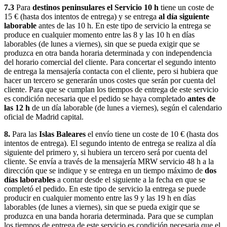
7.3
Para
destinos peninsulares el Servicio 10 h
tiene un coste de
15 € (hasta dos intentos de entrega) y se entrega
al día siguiente
laborable
antes de las 10 h. En este tipo de servicio la entrega se
produce en cualquier momento entre las 8 y las 10 h en días
laborables (de lunes a viernes), sin que se pueda exigir que se
produzca en otra banda horaria determinada y con independencia
del horario comercial del cliente. Para concertar el segundo intento
de entrega la mensajería contacta con el cliente, pero si hubiera que
hacer un tercero se generarán unos costes que serán por cuenta del
cliente. Para que se cumplan los tiempos de entrega de este servicio
es condición necesaria que el pedido se haya completado
antes de
las 12 h
de un día laborable (de lunes a viernes), según el calendario
oficial de Madrid capital.
8.
Para las
Islas Baleares
el envío tiene un coste de 10 € (hasta dos
intentos de entrega). El segundo intento de entrega se realiza al día
siguiente del primero y, si hubiera un tercero será por cuenta del
cliente. Se envía a través de la mensajería MRW servicio 48 h a la
dirección que se indique y se entrega en un tiempo máximo de
dos
días laborables
a contar desde el siguiente a la fecha en que se
completó el pedido. En este tipo de servicio la entrega se puede
producir en cualquier momento entre las 9 y las 19 h en días
laborables (de lunes a viernes), sin que se pueda exigir que se
produzca en una banda horaria determinada. Para que se cumplan
los tiempos de entrega de este servicio es condición necesaria que el