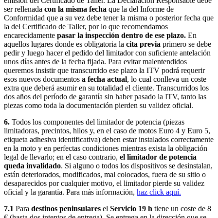
emisión del Certificado de Taller. La Declaración Responsable debe
ser rellenada
con la misma fecha
que la del Informe de
Conformidad que a su vez debe tener la misma o posterior fecha que
la del Certificado de Taller, por lo que recomendamos
encarecidamente
pasar la inspección dentro de ese plazo.
En
aquellos lugares donde es obligatoria la
cita previa
primero se debe
pedir y luego hacer el pedido del limitador con suficiente antelación
unos días antes de la fecha fijada. Para evitar malentendidos
queremos insistir que transcurrido ese plazo la ITV podrá requerir
esos nuevos documentos
a fecha actual
, lo cual conlleva un coste
extra que deberá asumir en su totalidad el cliente. Transcurridos los
dos años del período de garantía sin haber pasado la ITV, tanto las
piezas como toda la documentación pierden su validez oficial.
6.
Todos los componentes del limitador de potencia (piezas
limitadoras, precintos, hilos y, en el caso de motos Euro 4 y Euro 5,
etiqueta adhesiva identificativa) deben estar instalados correctamente
en la moto y en perfectas condiciones mientras exista la obligación
legal de llevarlo; en el caso contrario,
el limitador de potencia
queda invalidado
. Si alguno o todos los dispositivos se desinstalan,
están deteriorados, modificados, mal colocados, fuera de su sitio o
desaparecidos por cualquier motivo, el limitador pierde su validez
oficial y la garantía. Para más información,
haz click aquí.
7.1
Para
destinos peninsulares
el
Servicio 19 h
tiene un coste de 8
€ (hasta dos intentos de entrega). Se entrega en la dirección que se